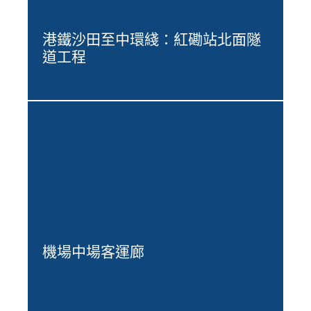
港鐵沙田至中環綫：紅磡站北面隧
道工程
機場中場客運廊