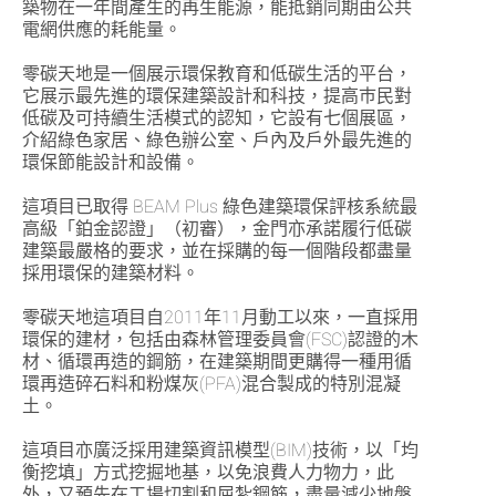
築物在一年間產生的再生能源，能抵銷同期由公共
電網供應的耗能量。
零碳天地是一個展示環保教育和低碳生活的平台，
它展示最先進的環保建築設計和科技，提高巿民對
低碳及可持續生活模式的認知，它設有七個展區，
介紹綠色家居、綠色辦公室、戶內及戶外最先進的
環保節能設計和設備。
這項目已取得 BEAM Plus 綠色建築環保評核系統最
高級「鉑金認證」（初審），金門亦承諾履行低碳
建築最嚴格的要求，並在採購的每一個階段都盡量
採用環保的建築材料。
零碳天地這項目自2011年11月動工以來，一直採用
環保的建材，包括由森林管理委員會(FSC)認證的木
材、循環再造的鋼筋，在建築期間更購得一種用循
環再造碎石料和粉煤灰(PFA)混合製成的特別混凝
土。
這項目亦廣泛採用建築資訊模型(BIM)技術，以「均
衡挖填」方式挖掘地基，以免浪費人力物力，此
外，又預先在工場切割和屈紮鋼筋，盡量減少地盤