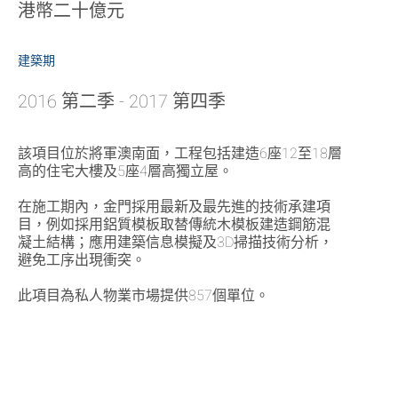
港幣二十億元
建築期
2016 第二季 - 2017 第四季
該項目位於將軍澳南面，工程包括建造6座12至18層
高的住宅大樓及5座4層高獨立屋。
在施工期內，金門採用最新及最先進的技術承建項
目，例如採用鋁質模板取替傳統木模板建造鋼筋混
凝土結構；應用建築信息模擬及3D掃描技術分析，
避免工序出現衝突。
此項目為私人物業市場提供857個單位。