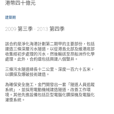
港幣四十億元
建築期
2009 第三季 - 2013 第四季
該合約是淨化海港計劃第二期甲的主要部份，包括
建造三條深層污水隧道，以從港島北部及維港底部
收集經初步處理的污水，然後輸送至昂船洲作化學
處理。此外，合約還包括興建八個豎井。
三條污水隧道總長十二公里、深度一百六十五米，
以鑽探及爆破技術建造。
為確保安全施工，金門開發出一套「隧道人員追蹤
系統」，並採用電動機械建造隧道，改善工作環
境。其他先進設備包括巨型電腦化鑽探機及電腦化
灌漿系統。