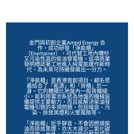
金門與初創企業Ampd Energy 合
作，成功研發「淨能櫃」
（Enertainer），可代替工地內嘈吵
又污染性高的柴油發電機。這項商業
發明標誌著工地進入純電能運作新時
代，為未來可持續發展出一分力。
「淨能櫃」是香港首創項目，顧名思
義結合了「能源」和「貨櫃」於一
身。它的體積比地盤內一般貨櫃細
小，能利用電池系統為地盤的機械設
備提供主要動力，而且能解決柴油發
電機引致的多項問題，包括噪音、污
染、排放黑煙和火警風險等。
「淨能櫃」近乎靜音，不會因燃燒柴
油而排放黑煙，亦大大減少二氧化碳