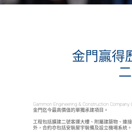
金門贏得
二
Gammon Engineering & Constructi
金門迄今最高價值的單獨承建項目。
工程包括擴建二號客運大樓、附屬建築物、連
外，合約亦包括安裝屋宇裝備及設立機場系統