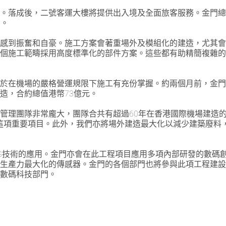
分。落成後，二號客運大樓將提供出入境及全面旅客服務。金門
力。
目感到振奮和自豪。施工方案會著重場外及模組化的建造，尤其
多個施工範疇採用高度標準化的部件方案。這些都有助精簡複雜
對於在機場的嚴格營運規限下施工有充份掌握。約兩個月前，金
造，合約總值港幣73億元。
管理團隊非常龐大，團隊合共有超過60年在香港國際機場建造
付這項重要項目。此外，我們亦將場外建造最大化以減少建築廢料
G技術的應用。金門亦會在此工程項目應用多項內部研發的數碼
保生產力最大化的傳感器。金門的各個部門也將參與此項工程建
合數碼科技部門。