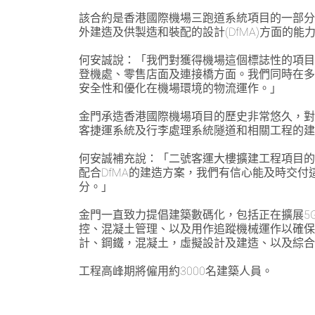
該合約是香港國際機場三跑道系統項目的一部
外建造及供製造和裝配的設計(DfMA)方面的能
何安誠說：「我們對獲得機場這個標誌性的項
登機處、零售店面及連接橋方面。我們同時在
安全性和優化在機場環境的物流運作。」
金門承造香港國際機場項目的歷史非常悠久，
客捷運系統及行李處理系統隧道和相關工程的建
何安誠補充說：「二號客運大樓擴建工程項目的
配合DfMA的建造方案，我們有信心能及時交
分。」
金門一直致力提倡建築數碼化，包括正在擴展5
控、混凝土管理、以及用作追蹤機械運作以確
計、鋼鐵，混凝土，虛擬設計及建造、以及綜
工程高峰期將僱用約3000名建築人員。