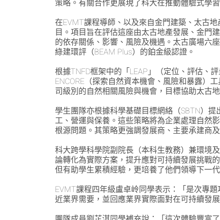
策略。有關合作更展現了科大在推動體驗式學
在EVMT課程導師、以及來自金門建築、太古地產
目。項目旨在評估這座由太古地產發展、金門
的依存關係、影響、風險及機遇。太古廣場六座採
綠建環評（BEAM Plus）的鉑金級認證。
根據TNFD框架中的「LEAP」（定位、評估
ENCORE（探索自然資本機會、風險和暴露
司級別的自然相關風險與機會，目標協助太古
學生團隊亦根據科學基礎目標網絡（SBTN）
工、營運與保養。這些策略將為企業處理自然
根源問題。其策略更強調發展商、主要承建商
科大跨學科學院副院長（本科生教務）兼環境及可
論轉化為實際方案，提升應對可持續發展挑戰
但有助學生累積經驗，更培養了他們領導下一
EVMT課程四年級盧卓岭同學表示：「是次專
近業界需要，並回應業界實際面對在可持續發
團隊成員劉芷淇同學補充說：「這次體驗豐富