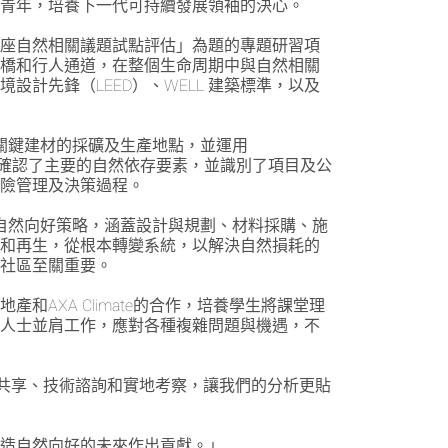
能青年，培養下一代可持續發展領袖的決心。
廣場六座自然相關議題試點評估」為題的專題研習項
天橋和行人通道，在整個生命周期中與自然相關
計先鋒（LEED）、WELL 建築標準，以及
個關鍵建材的採礦及生產地點，並運用
果確認了主要的自然依存要素，並識別了項目及公
風險管理及決策過程。
自然向好策略，涵蓋設計與規劃、材料採購、施
復和再生，從根本轉變系統，以解決自然損耗的
的社區至關重要。
XA Climate的合作，培養學生將課堂理
業人士並肩工作，應對各種複雜問題與機遇，不
據共享、技術諮詢和實地考察，讓我們的分析更貼
締造自然向好的未來作出貢獻。」