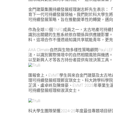
金門建築集團持續發展經理謝志軒先生表示：「
育下一代可持續發展領袖。我們對於科大學生
可持續發展策略，旨在推動變革性的轉變，邁
作為全球40個TNFD成員之一，太古地產可持
識別出關鍵的生態系統依存關係與供應鏈影響。
料。這項合作不僅透過知識共享賦能青年，更
AXA Climate自然與生物多樣性策略顧問Pau
法，以識別實際情境中的自然相關風險與機遇
以至新興人才等各方持份者提供有效決策工具
匯報會上，EVMT學生與來自金門建築及太古
理可持續發展經理鄭宜琪女士、科大跨學科學院
芷淇、盧卓岭及陳煒豪、EVMT 2025年畢
可持續發展經理柳淑淇女士。
科大學生團隊榮獲2024-25年度最佳專題