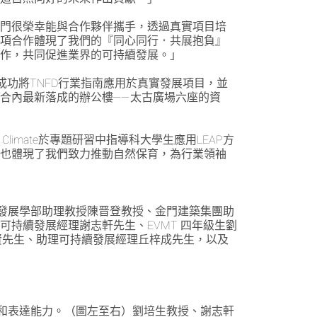
金門很榮幸能與合作夥伴攜手，透過真實項目培
這項合作體現了我們的『同心同行．共展抱負』
合作，共同促進業界的可持續發展。」
成功將TNFD行業指南應用於真實發展項目，並
合內最新落成的辦公樓——太古廣場六座的資
 Climate於專題研習中指導科大學生應用LEAP方
，也體現了我們致力推動自然保育，為行業領袖
續發展學部助理教授陳晋登教授、金門建築集團助
持續發展經理謝志軒先生、EVMT 四年級生劉
浩賢先生、助理可持續發展經理丘梓成先生，以及
作和表達能力。（圖左至右）劉培生教授、謝志軒