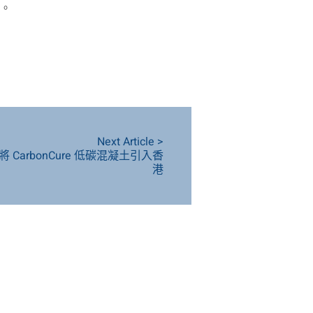
授。
Next Article >
CarbonCure 低碳混凝土引入香
港