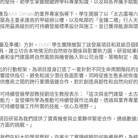
習的堅持，助學生掌握關鍵跨學科專業知識，以及與各界攜手賦
及AXA Climate的業界專家指導下，學生開展了以「太古
建築為主要承建商的甲級辦公樓，以及毗鄰的「金鐘二橋」行人
用最高級別的可持續發展標準設計與施工，並已獲得能源與環境設
、評量及準備）方針，EVMT學生團隊繪製了該發展項目和其逾百
）工具，建立切合本地情況的自然依存關係與影響熱力圖。研習結
地產和金門建築將自然風險與機會融入到公司治理、策略制定、
提出的行動框架，為項目度身訂造了一套針對不同生命周期階段的
影響提供指引，避免和減少潛在負面影響，同時促進生態系統恢
及供應商之間的跨行業價值鏈合作，對於創造具韌性和自然向好
持續發展學部教授劉培生教授表示：「這次與金門建築、太古地產和A
的能力，並發揮所學為推動可持續發展作出貢獻。透過與業界專
代可持續發展工作所需的技能、信心及視野。」
題項目研習為我們提供了寶貴機會與企業夥伴緊密合作，通過數
展方面的挑戰。」
了我們在科大的學習歷程，亦展示了實踐經驗如何裝備我們，為