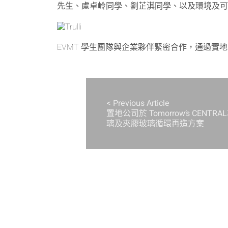
先生、盧卓岭同學、劉芷淇同學、以及環境及
EVMT 學生團隊與企業夥伴緊密合作，通過實
< Previous Article
置地公司於 Tomorrow’s CEN
璃及夾膠玻璃循環再造方案