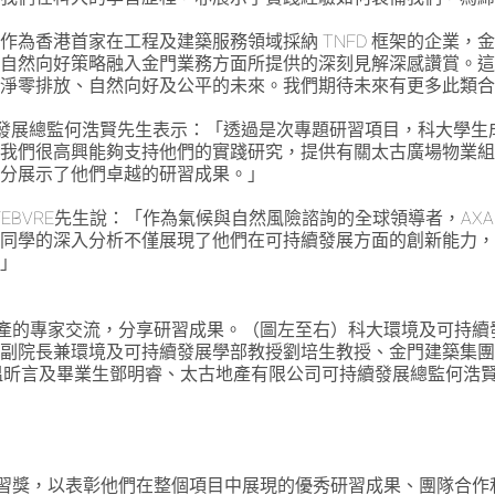
作為香港首家在工程及建築服務領域採納 TNFD 框架的企業，
將自然向好策略融入金門業務方面所提供的深刻見解深感讚賞。
向淨零排放、自然向好及公平的未來。我們期待未來有更多此類
續發展總監何浩賢先生表示：「透過是次專題研習項目，科大學生
我們很高興能夠支持他們的實踐研究，提供有關太古廣場物業組
充分展示了他們卓越的研習成果。」
l LEFEBVRE先生說：「作為氣候與自然風險諮詢的全球領導者，AXA
。同學的深入分析不僅展現了他們在可持續發展方面的創新能力
。」
地產的專家交流，分享研習成果。（圖左至右）科大環境及可持
副院長兼環境及可持續發展學部教授劉培生教授、金門建築集團可
業生溫昕言及畢業生鄧明睿、太古地產有限公司可持續發展總監何
項目研習獎，以表彰他們在整個項目中展現的優秀研習成果、團隊合