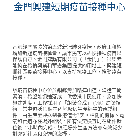
金門興建短期疫苗接種中心
香港經歷嚴峻的第五波新冠肺炎疫情，政府正積極
增加新冠疫苗接種量，讓市民可以盡快接種疫苗以
保護自己。金門建築有限公司（「金門」）很榮幸
能夠在希慎興業和華懋集團提供的用地上，興建短
期社區疫苗接種中心，以支持抗疫工作，推動疫苗
接種。
該疫苗接種中心位於銅鑼灣加路連山道，建造工期
緊湊，希望能迅速落成，供香港市民使用。為加快
興建進度，工程採用了「組裝合成」 (MiC) 建築技
術，當中包括13個在內地廠房生產組裝的預製組
件，由生產至運送到香港僅需7天。相關的機械、電
氣和管道亦在場外組裝。所有法定檢查則在組件就
位後12小時內完成。這種場外生產方法亦有效減少
對鄰近社區和交通的滋擾。