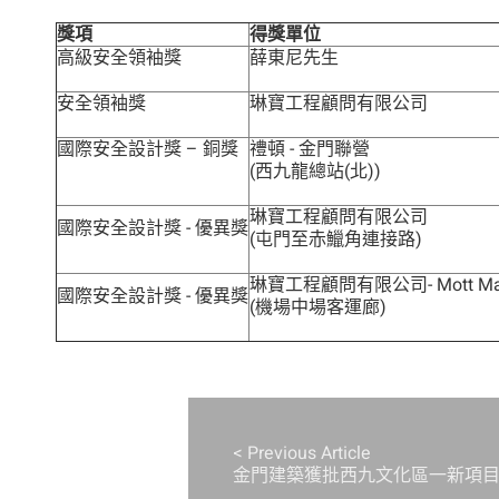
獎項
得
獎
單位
高級安全領袖獎
薛東尼先生
安全領袖獎
琳寶工程顧問有限公司
國際安全設計獎 – 銅獎
禮頓 - 金門聯營
(西九龍總站(北))
琳寶工程顧問有限公司
國際安全設計獎 - 優異獎
(屯門至赤鱲角連接路)
琳寶工程顧問有限公司- Mott Ma
國際安全設計獎 - 優異獎
(機場中場客運廊)
< Previous Article
金門建築獲批西九文化區一新項