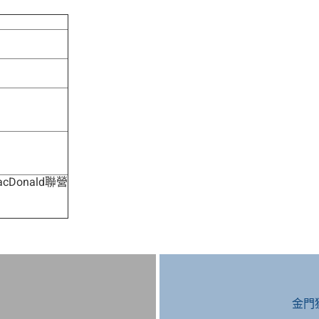
cDonald聯營
目
金門