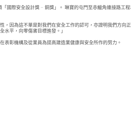
「國際安全設計獎 – 銅獎」。 琳寶的屯門至赤鱲角連接路工程以及琳寶
勵性，因為這不單是對我們在安全工作的認可，亦證明我們方向
安全水平，向零傷害目標進發。」
旨在表彰機構及從業員為提高建造業健康與安全所作的努力。