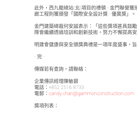
此外，西九龍總站(北)項目的禮頓 - 金門聯營獲頒
廊工程則獲頒發「國際安全設計獎 - 優異獎」。
金門建築總裁何安誠表示：「這些獎項甚具鼓
隊會繼續透過培訓和創新技術，努力不懈提高
明建會健康與安全頒獎典禮是一項年度盛事，
- 完 -
傳媒若有查詢，請聯絡：
企業傳訊經理陳敏碧
電話：+852 2516 8733
電郵：
candy.chan@gammonconstruction.com
獎項列表：