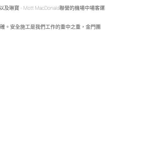
 - Mott MacDonald聯營的機場中場客運
正確。安全施工是我們工作的重中之重，金門團