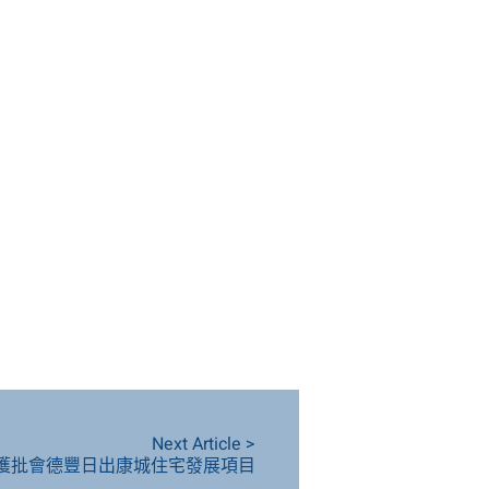
Next Article >
獲批會德豐日出康城住宅發展項目