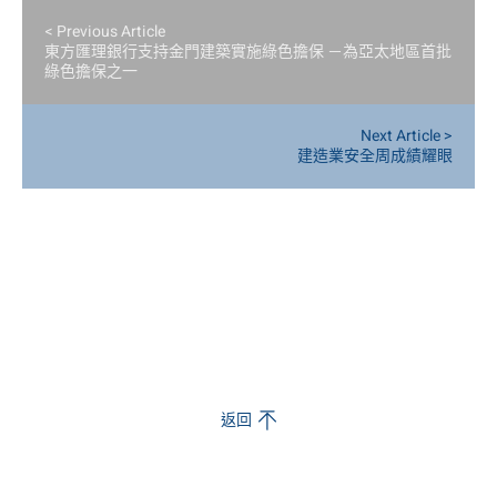
< Previous Article
東方匯理銀行支持金門建築實施綠色擔保 －為亞太地區首批
綠色擔保之一
Next Article >
建造業安全周成績耀眼
返回