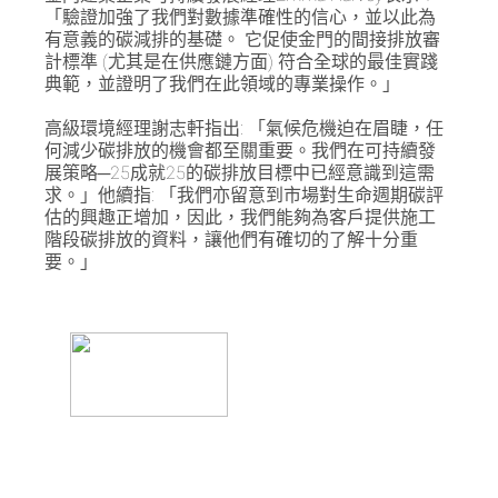
「驗證加強了我們對數據準確性的信心，並以此為
有意義的碳減排的基礎。 它促使金門的間接排放審
計標準 (尤其是在供應鏈方面) 符合全球的最佳實踐
典範，並證明了我們在此領域的專業操作。」
高級環境經理謝志軒指出: 「氣候危機迫在眉睫，任
何減少碳排放的機會都至關重要。我們在可持續發
展策略─25成就25的碳排放目標中已經意識到這需
求。」他續指: 「我們亦留意到市場對生命週期碳評
估的興趣正增加，因此，我們能夠為客戶提供施工
階段碳排放的資料，讓他們有確切的了解十分重
要。」