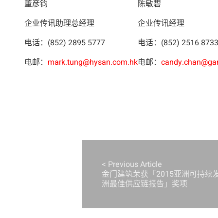
董彦钧
陈敏碧
企业传讯助理总经理
企业传讯经理
电话：(852) 2895 5777
电话：(852) 2516 873
电邮：
mark.tung@hysan.com.hk
电邮：
candy.chan@ga
< Previous Article
金门建筑荣获「2015亚洲可持
洲最佳供应链报告」奖项