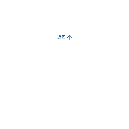
返回
程项目
可持续发展
创新
览
可持续发展策略
推动创
宅开发
可持续发展报告
数字未
厦开发
重点分享
铺及酒店开发
业开发
料处理
区开发
路及桥梁建设
场及铁路建设
道建设