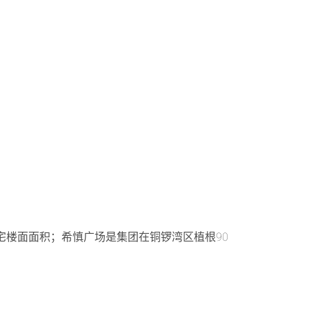
宅楼面面积；希慎广场是集团在铜锣湾区植根90