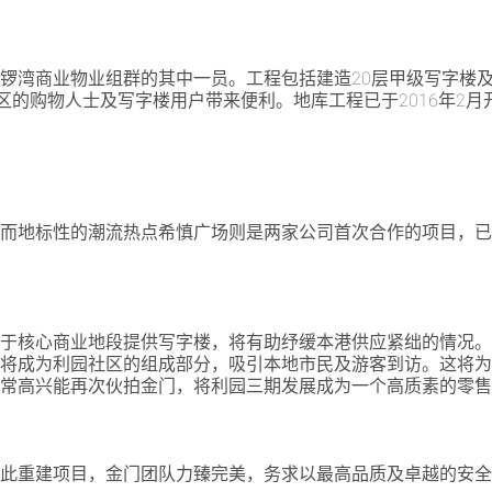
锣湾商业物业组群的其中一员。工程包括建造20层甲级写字楼
区的购物人士及写字楼用户带来便利。地库工程已于2016年2月
，而地标性的潮流热点希慎广场则是两家公司首次合作的项目，
期于核心商业地段提供写字楼，将有助纾缓本港供应紧绌的情况
厦将成为利园社区的组成部分，吸引本地市民及游客到访。这将
非常高兴能再次伙拍金门，将利园三期发展成为一个高质素的零
予此重建项目，金门团队力臻完美，务求以最高品质及卓越的安