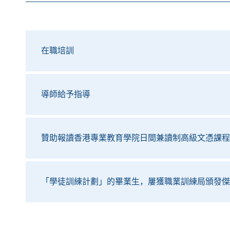
在職培訓
導師給予指導
贊助報讀香港專業教育學院日間兼讀制高級文憑課程
「學徒訓練計劃」的畢業生，屢獲職業訓練局頒發傑