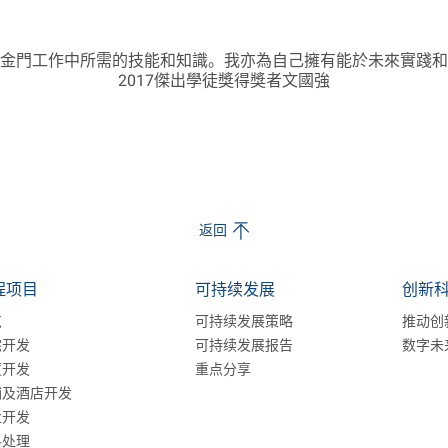
金門工作中所需的技能和知識。我亦為自己擁有能於未來實踐和
2017傑出學徒獎得獎者文國強
返回
程项目
可持续发展
创新
览
可持续发展策略
推动创
宅开发
可持续发展报告
数字未
厦开发
重点分享
铺及酒店开发
业开发
料处理