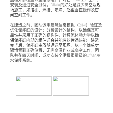
层和外部覆层以至维修组件，均在DfMA工厂生产、
安装及通过安全测试。DfMA的好处是减少高空及现
场施工，如搭棚、焊接、喷漆、起重垂直操作及密
闭空间工作。
在建造之前，团队运用建筑信息模拟（BIM）验证及
优化储能缸的设计：分析设计的结构，以确保其可
靠性并采用了正确的钢构件，计算流体动力学以确
保储能缸内部的组件适合并能有效传递热能。建造
完毕后，储能缸由驳船运送至现场，以一个简单步
骤滑置到正确位置，无需高温作业或高空工作，团
队共花四天时间，成功安装全港最重量级的DfMA冷
水储能系统。